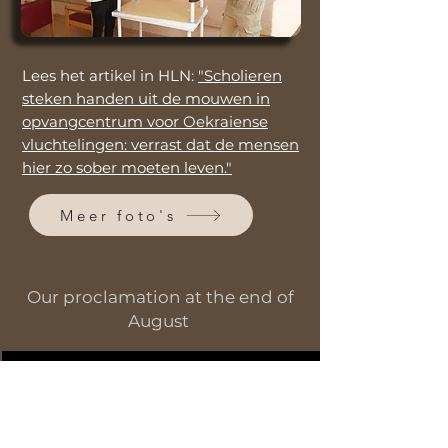
Lees het artikel in HLN:
"Scholieren
steken handen uit de mouwen in
opvangcentrum voor Oekraiense
vluchtelingen: verrast dat de mensen
hier zo sober moeten leven."
Meer foto's
Our proclamation at the end of
August